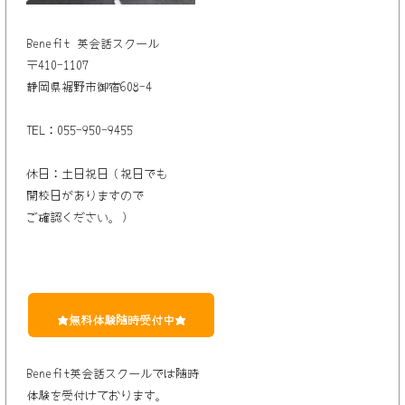
Benefit 英会話スクール
〒410-1107
静岡県裾野市御宿608-4
TEL：055-950-9455
休日：土日祝日（祝日でも
開校
日
がありますので
ご確認くだ
さい。
）
★
無料体験随時受付中
★
Benefit英会話スクールでは随時
体験
を
受付けております。